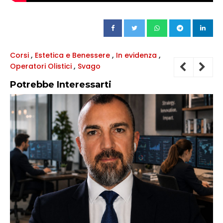
,
,
,
Corsi
Estetica e Benessere
In evidenza
,
Operatori Olistici
Svago
Potrebbe Interessarti