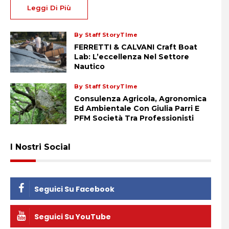
Leggi Di Più
By Staff StoryTIme
FERRETTI & CALVANI Craft Boat
Lab: L’eccellenza Nel Settore
Nautico
By Staff StoryTIme
Consulenza Agricola, Agronomica
Ed Ambientale Con Giulia Parri E
PFM Società Tra Professionisti
I Nostri Social
Seguici Su Facebook
Seguici Su YouTube